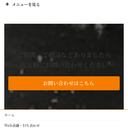
メニューを見る
正栄工業株のお役立ち
No! と言いません
設計から製造までワンストップ
業務委託の流れ
お困り事解決事例
ご質問・ご相談などありましたら
よくあるご質問
お気軽にお問い合わせください
技術・設備紹介
私たちの品質基準
お問い合わせはこちら
アルミ加工
レーザー加工
プレスブレーキ加工
製缶・溶接・板金
ホーム
塗装
Web会議・打ち合わせ
NC旋盤・マシニングセンター