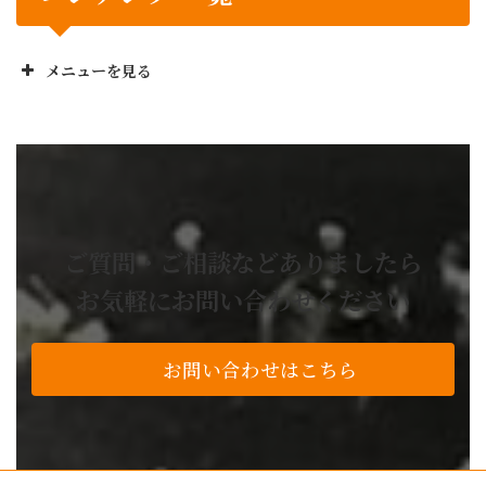
メニューを見る
正栄工業株のお役立ち
No! と言いません
設計から製造までワンストップ
業務委託の流れ
お困り事解決事例
ご質問・ご相談などありましたら
よくあるご質問
お気軽にお問い合わせください
技術・設備紹介
私たちの品質基準
お問い合わせはこちら
アルミ加工
レーザー加工
プレスブレーキ加工
製缶・溶接・板金