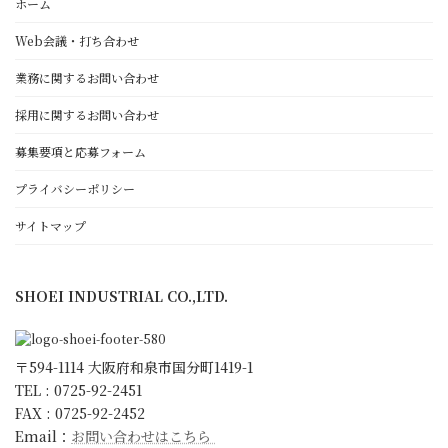
ホーム
塗装
Web会議・打ち合わせ
NC旋盤・マシニングセンター
設備紹介
業務に関するお問い合わせ
採用に関するお問い合わせ
正栄工業について
募集要項と応募フォーム
経営理念・代表者挨拶
働きがいと顧客満足のために
プライバシーポリシー
ゴールド・スタンダード
サイトマップ
日本一の朝礼への取組み
環境宣言
SHOEI INDUSTRIAL CO.,LTD.
ISO9001 取得
KESへの取り組み
会社概要・沿革・アクセス
〒594-1114 大阪府和泉市国分町1419-1
スタッフ紹介
TEL : 0725-92-2451
FAX : 0725-92-2452
キャラクター紹介
Email：
お問い合わせはこちら