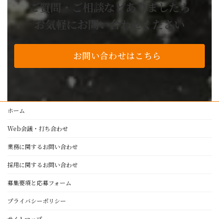
ご質問・ご相談などありましたら
よくあるご質問
お気軽にお問い合わせください
技術・設備紹介
私たちの品質基準
お問い合わせはこちら
アルミ加工
レーザー加工
プレスブレーキ加工
製缶・溶接・板金
ホーム
塗装
Web会議・打ち合わせ
NC旋盤・マシニングセンター
設備紹介
業務に関するお問い合わせ
採用に関するお問い合わせ
正栄工業について
募集要項と応募フォーム
経営理念・代表者挨拶
働きがいと顧客満足のために
プライバシーポリシー
ゴールド・スタンダード
サイトマップ