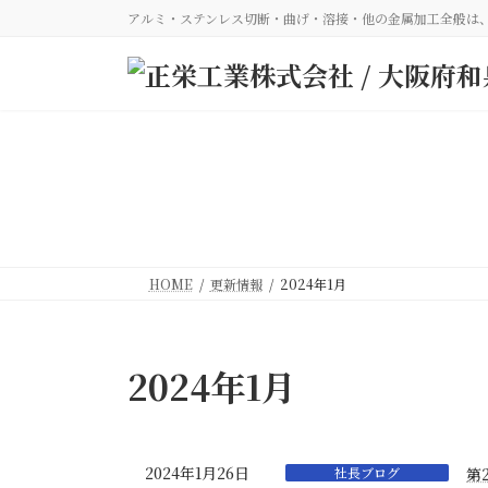
コ
ナ
アルミ・ステンレス切断・曲げ・溶接・他の金属加工全般は
ン
ビ
テ
ゲ
ン
ー
ツ
シ
へ
ョ
ス
ン
キ
に
ッ
移
プ
動
HOME
更新情報
2024年1月
2024年1月
2024年1月26日
社長ブログ
第