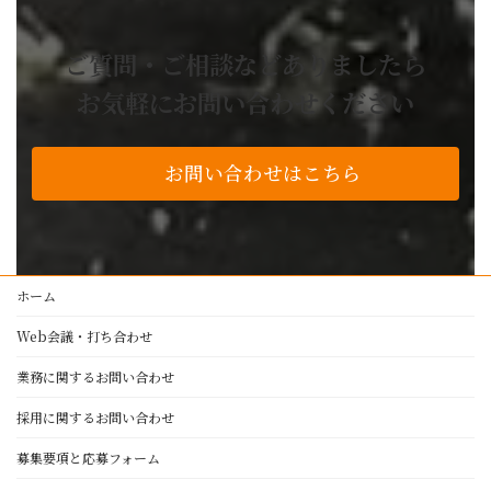
お困り事解決事例
ご質問・ご相談などありましたら
よくあるご質問
お気軽にお問い合わせください
技術・設備紹介
私たちの品質基準
お問い合わせはこちら
アルミ加工
レーザー加工
プレスブレーキ加工
製缶・溶接・板金
ホーム
塗装
Web会議・打ち合わせ
NC旋盤・マシニングセンター
設備紹介
業務に関するお問い合わせ
採用に関するお問い合わせ
正栄工業について
募集要項と応募フォーム
経営理念・代表者挨拶