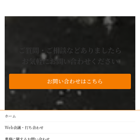
正栄工業株のお役立ち
No! と言いません
設計から製造までワンストップ
業務委託の流れ
お困り事解決事例
ご質問・ご相談などありましたら
よくあるご質問
お気軽にお問い合わせください
技術・設備紹介
私たちの品質基準
お問い合わせはこちら
アルミ加工
レーザー加工
プレスブレーキ加工
製缶・溶接・板金
ホーム
塗装
Web会議・打ち合わせ
NC旋盤・マシニングセンター
設備紹介
業務に関するお問い合わせ