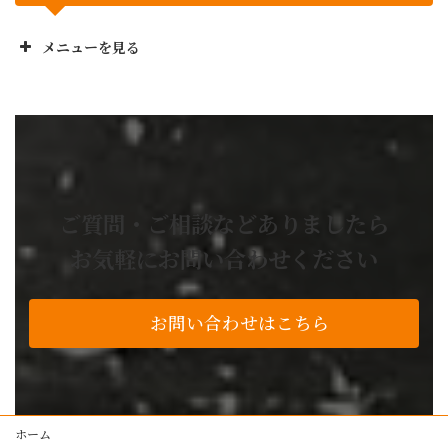
メニューを見る
正栄工業株のお役立ち
No! と言いません
設計から製造までワンストップ
業務委託の流れ
お困り事解決事例
ご質問・ご相談などありましたら
よくあるご質問
お気軽にお問い合わせください
技術・設備紹介
私たちの品質基準
お問い合わせはこちら
アルミ加工
レーザー加工
プレスブレーキ加工
製缶・溶接・板金
ホーム
塗装