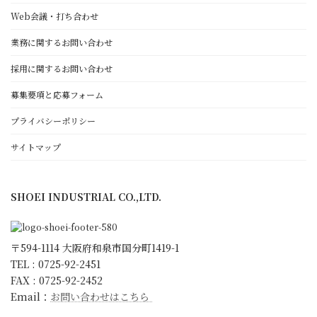
Web会議・打ち合わせ
NC旋盤・マシニングセンター
設備紹介
業務に関するお問い合わせ
採用に関するお問い合わせ
正栄工業について
募集要項と応募フォーム
経営理念・代表者挨拶
働きがいと顧客満足のために
プライバシーポリシー
ゴールド・スタンダード
サイトマップ
日本一の朝礼への取組み
環境宣言
SHOEI INDUSTRIAL CO.,LTD.
ISO9001 取得
KESへの取り組み
会社概要・沿革・アクセス
〒594-1114 大阪府和泉市国分町1419-1
スタッフ紹介
TEL : 0725-92-2451
FAX : 0725-92-2452
キャラクター紹介
Email：
お問い合わせはこちら
更新情報