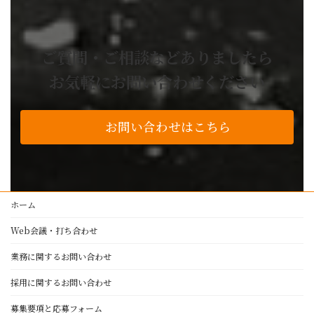
業務委託の流れ
お困り事解決事例
ご質問・ご相談などありましたら
よくあるご質問
お気軽にお問い合わせください
技術・設備紹介
私たちの品質基準
お問い合わせはこちら
アルミ加工
レーザー加工
プレスブレーキ加工
製缶・溶接・板金
ホーム
塗装
Web会議・打ち合わせ
NC旋盤・マシニングセンター
設備紹介
業務に関するお問い合わせ
採用に関するお問い合わせ
正栄工業について
募集要項と応募フォーム
経営理念・代表者挨拶