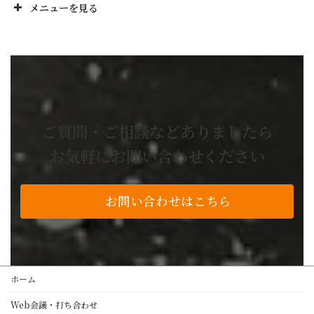
メニューを見る
正栄工業株のお役立ち
No! と言いません
設計から製造までワンストップ
業務委託の流れ
お困り事解決事例
ご質問・ご相談などありましたら
よくあるご質問
お気軽にお問い合わせください
技術・設備紹介
私たちの品質基準
お問い合わせはこちら
アルミ加工
レーザー加工
プレスブレーキ加工
製缶・溶接・板金
ホーム
塗装
Web会議・打ち合わせ
NC旋盤・マシニングセンター