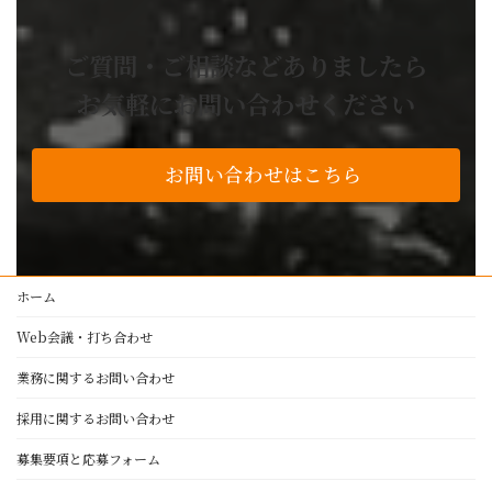
業務委託の流れ
お困り事解決事例
ご質問・ご相談などありましたら
よくあるご質問
お気軽にお問い合わせください
技術・設備紹介
私たちの品質基準
お問い合わせはこちら
アルミ加工
レーザー加工
プレスブレーキ加工
製缶・溶接・板金
ホーム
塗装
Web会議・打ち合わせ
NC旋盤・マシニングセンター
設備紹介
業務に関するお問い合わせ
採用に関するお問い合わせ
正栄工業について
募集要項と応募フォーム
経営理念・代表者挨拶