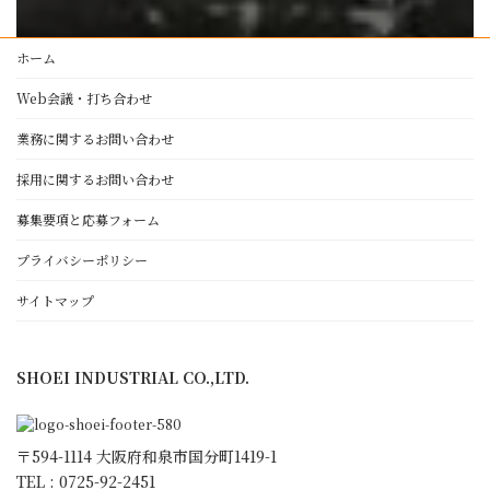
プレスブレーキ加工
製缶・溶接・板金
ホーム
塗装
Web会議・打ち合わせ
NC旋盤・マシニングセンター
設備紹介
業務に関するお問い合わせ
採用に関するお問い合わせ
正栄工業について
募集要項と応募フォーム
経営理念・代表者挨拶
働きがいと顧客満足のために
プライバシーポリシー
ゴールド・スタンダード
サイトマップ
日本一の朝礼への取組み
環境宣言
SHOEI INDUSTRIAL CO.,LTD.
ISO9001 取得
KESへの取り組み
会社概要・沿革・アクセス
〒594-1114 大阪府和泉市国分町1419-1
スタッフ紹介
TEL : 0725-92-2451