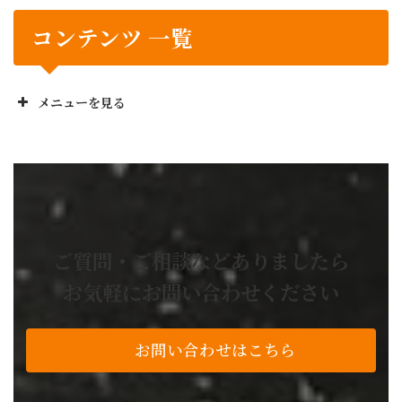
コンテンツ 一覧
メニューを見る
正栄工業株のお役立ち
No! と言いません
設計から製造までワンストップ
業務委託の流れ
お困り事解決事例
ご質問・ご相談などありましたら
よくあるご質問
お気軽にお問い合わせください
技術・設備紹介
私たちの品質基準
お問い合わせはこちら
アルミ加工
レーザー加工