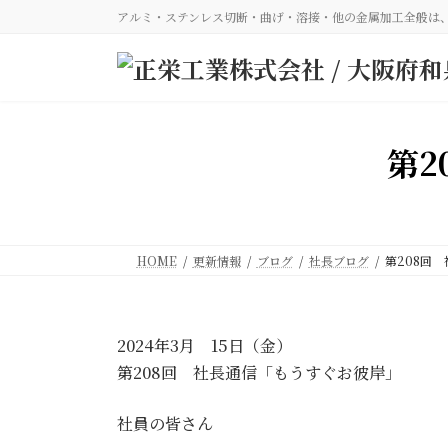
コ
ナ
アルミ・ステンレス切断・曲げ・溶接・他の金属加工全般は
ン
ビ
テ
ゲ
ン
ー
ツ
シ
へ
ョ
ス
ン
第2
キ
に
ッ
移
プ
動
HOME
更新情報
ブログ
社長ブログ
第208回
2024年3月 15日（金）
第208回 社長通信「もうすぐお彼岸」
社員の皆さん