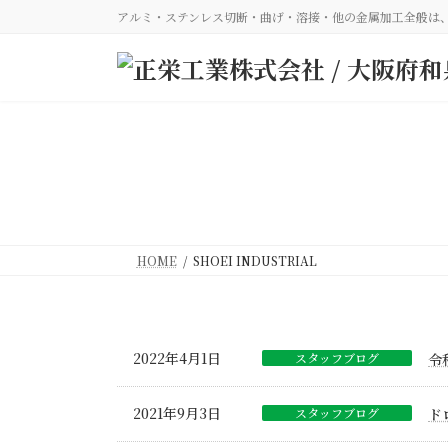
コ
ナ
アルミ・ステンレス切断・曲げ・溶接・他の金属加工全般は
ン
ビ
テ
ゲ
ン
ー
ツ
シ
へ
ョ
ス
ン
キ
に
ッ
移
プ
動
HOME
SHOEI INDUSTRIAL
2022年4月1日
スタッフブログ
令
2021年9月3日
スタッフブログ
ド