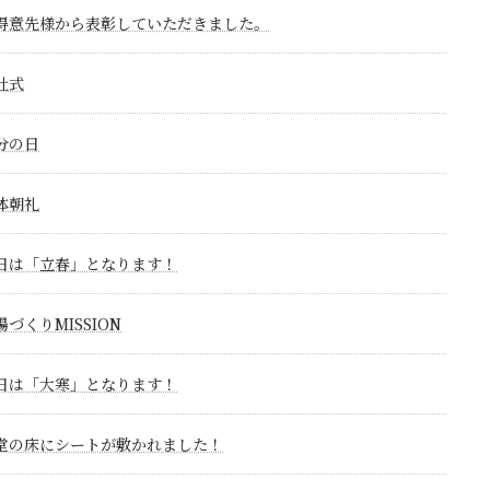
得意先様から表彰していただきました。
社式
分の日
体朝礼
日は「立春」となります！
場づくりMISSION
日は「大寒」となります！
堂の床にシートが敷かれました！