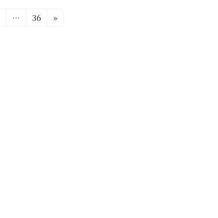
固
固
2
…
36
»
定
定
ペ
ペ
ー
ー
ジ
ジ